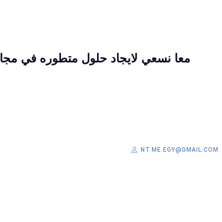
معا نسعي لايجاد حلول متطوره في مجال 
NT.ME.EGY@GMAIL.COM