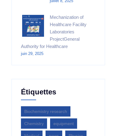
juillet 8, 2025
Mechanization of
Healthcare Facility
Laboratories
ProjectGeneral
Authority for Healthcare
juin 29, 2025
Étiquettes
Biochemistry research
Chemistry
equipment‎
Medical
news
Physics